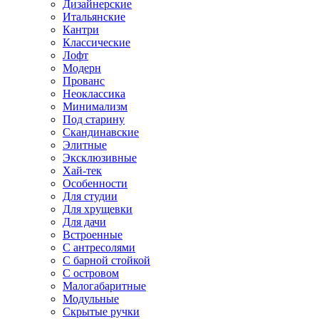
Дизайнерские
Итальянские
Кантри
Классические
Лофт
Модерн
Прованс
Неоклассика
Минимализм
Под старину
Скандинавские
Элитные
Эксклюзивные
Хай-тек
Особенности
Для студии
Для хрущевки
Для дачи
Встроенные
С антресолями
С барной стойкой
С островом
Малогабаритные
Модульные
Скрытые ручки