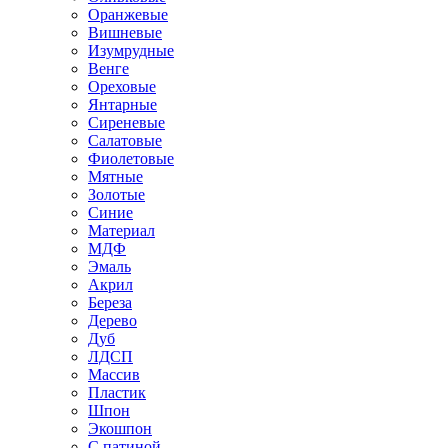
Оранжевые
Вишневые
Изумрудные
Венге
Ореховые
Янтарные
Сиреневые
Салатовые
Фиолетовые
Мятные
Золотые
Синие
Материал
МДФ
Эмаль
Акрил
Береза
Дерево
Дуб
ЛДСП
Массив
Пластик
Шпон
Экошпон
С патиной