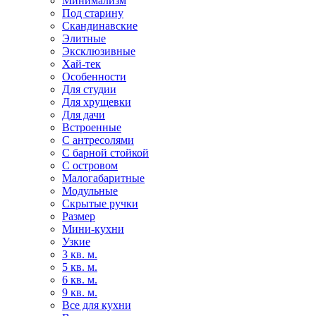
Минимализм
Под старину
Скандинавские
Элитные
Эксклюзивные
Хай-тек
Особенности
Для студии
Для хрущевки
Для дачи
Встроенные
С антресолями
С барной стойкой
С островом
Малогабаритные
Модульные
Скрытые ручки
Размер
Мини-кухни
Узкие
3 кв. м.
5 кв. м.
6 кв. м.
9 кв. м.
Все для кухни