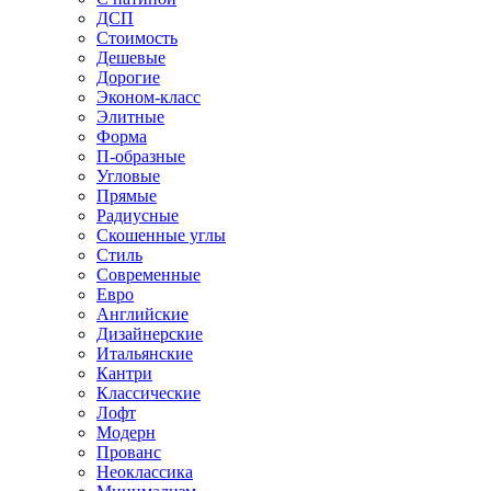
ДСП
Стоимость
Дешевые
Дорогие
Эконом-класс
Элитные
Форма
П-образные
Угловые
Прямые
Радиусные
Скошенные углы
Стиль
Современные
Евро
Английские
Дизайнерские
Итальянские
Кантри
Классические
Лофт
Модерн
Прованс
Неоклассика