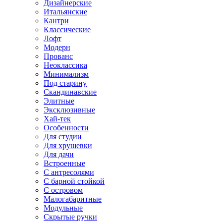
Дизайнерские
Итальянские
Кантри
Классические
Лофт
Модерн
Прованс
Неоклассика
Минимализм
Под старину
Скандинавские
Элитные
Эксклюзивные
Хай-тек
Особенности
Для студии
Для хрущевки
Для дачи
Встроенные
С антресолями
С барной стойкой
С островом
Малогабаритные
Модульные
Скрытые ручки