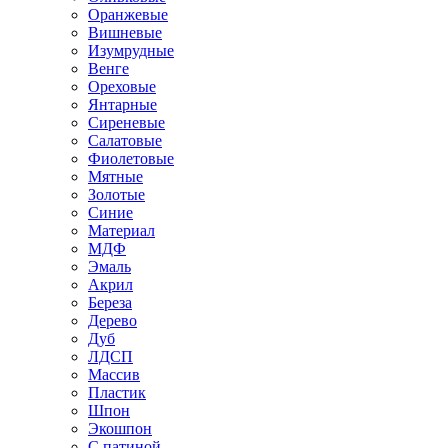
Оранжевые
Вишневые
Изумрудные
Венге
Ореховые
Янтарные
Сиреневые
Салатовые
Фиолетовые
Мятные
Золотые
Синие
Материал
МДФ
Эмаль
Акрил
Береза
Дерево
Дуб
ЛДСП
Массив
Пластик
Шпон
Экошпон
С патиной