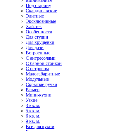
Минимализм
Под старину
Скандинавские
Элитные
Эксклюзивные
Хай-тек
Особенности
Для студии
Для хрущевки
Для дачи
Встроенные
С антресолями
С барной стойкой
С островом
Малогабаритные
Модульные
Скрытые ручки
Размер
Мини-кухни
Узкие
3 кв. м.
5 кв. м.
6 кв. м.
9 кв. м.
Все для кухни