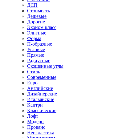
ДСП
Стоимость
Дешевые
Дорогие
Эконом-класс
Элитные
Форма
П-образные
Угловые
Прямые
Радиусные
Скошенные углы
Стиль
Современные
Евро
Английские
Дизайнерские
Итальянские
Кантри
Классические
Лофт
Модерн
Прованс
Неоклассика