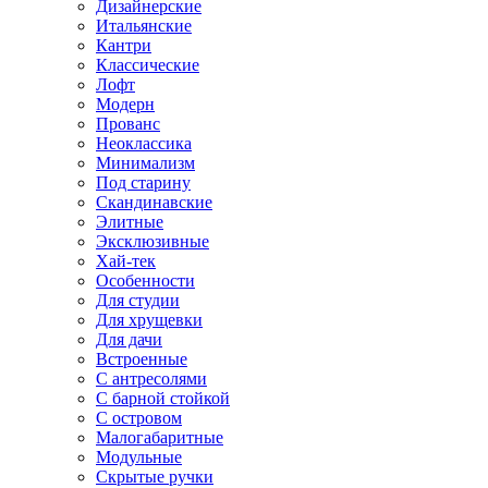
Дизайнерские
Итальянские
Кантри
Классические
Лофт
Модерн
Прованс
Неоклассика
Минимализм
Под старину
Скандинавские
Элитные
Эксклюзивные
Хай-тек
Особенности
Для студии
Для хрущевки
Для дачи
Встроенные
С антресолями
С барной стойкой
С островом
Малогабаритные
Модульные
Скрытые ручки