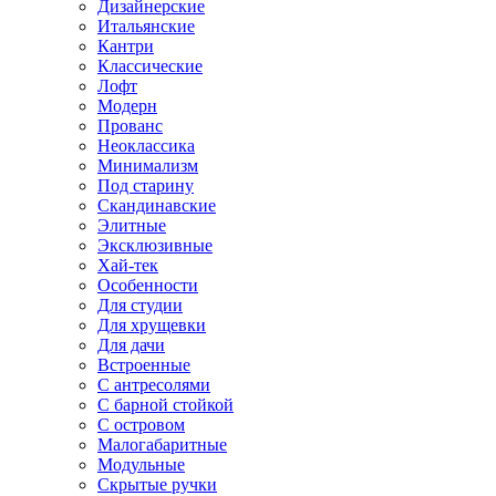
Дизайнерские
Итальянские
Кантри
Классические
Лофт
Модерн
Прованс
Неоклассика
Минимализм
Под старину
Скандинавские
Элитные
Эксклюзивные
Хай-тек
Особенности
Для студии
Для хрущевки
Для дачи
Встроенные
С антресолями
С барной стойкой
С островом
Малогабаритные
Модульные
Скрытые ручки