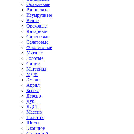
Оранжевые
Вишневые
Изумрудные
Венге
Ореховые
Янтарные
Сиреневые
Салатовые
Фиолетовые
Мятные
Золотые
Синие
Материал
МДФ
Эмаль
Акрил
Береза
Дерево
Дуб
ЛДСП
Массив
Пластик
Шпон
Экошпон
С патиной