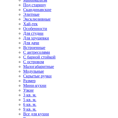
Минимализм
Под старину
Скандинавские
Элитные
Эксклюзивные
Хай-тек
Особенности
Для студии
Для хрущевки
Для дачи
Встроенные
С антресолями
С барной стойкой
С островом
Малогабаритные
Модульные
Скрытые ручки
Размер
Мини-кухни
Узкие
3 кв. м.
5 кв. м.
6 кв. м.
9 кв. м.
Все для кухни