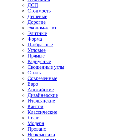
ДСП
Стоимость
Дешевые
Дорогие
Эконом-класс
Элитные
Форма
П-образные
Угловые
Прямые
Радиусные
Скошенные углы
Стиль
Современные
Евро
Английские
Дизайнерские
Итальянские
Кантри
Классические
Лофт
Модерн
Прованс
Неоклассика