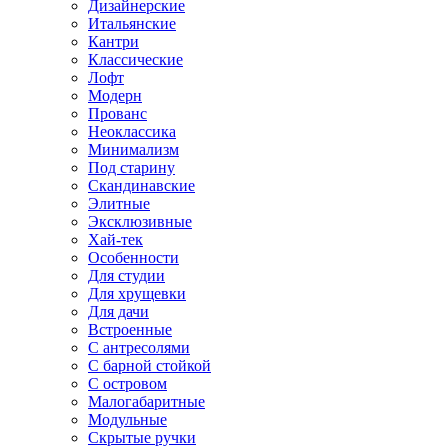
Дизайнерские
Итальянские
Кантри
Классические
Лофт
Модерн
Прованс
Неоклассика
Минимализм
Под старину
Скандинавские
Элитные
Эксклюзивные
Хай-тек
Особенности
Для студии
Для хрущевки
Для дачи
Встроенные
С антресолями
С барной стойкой
С островом
Малогабаритные
Модульные
Скрытые ручки