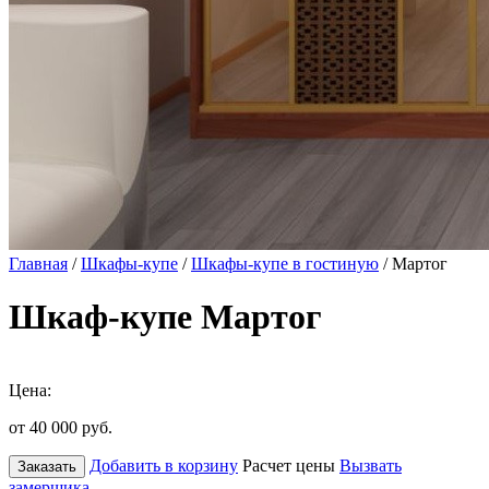
Главная
/
Шкафы-купе
/
Шкафы-купе в гостиную
/ Мартог
Шкаф-купе Мартог
Цена:
от 40 000
руб.
Добавить в корзину
Расчет цены
Вызвать
Заказать
замерщика