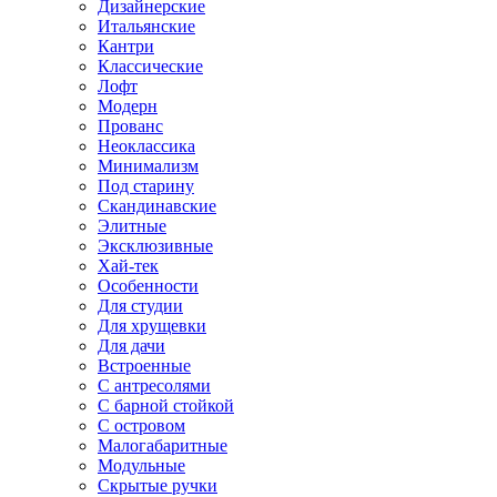
Дизайнерские
Итальянские
Кантри
Классические
Лофт
Модерн
Прованс
Неоклассика
Минимализм
Под старину
Скандинавские
Элитные
Эксклюзивные
Хай-тек
Особенности
Для студии
Для хрущевки
Для дачи
Встроенные
С антресолями
С барной стойкой
С островом
Малогабаритные
Модульные
Скрытые ручки