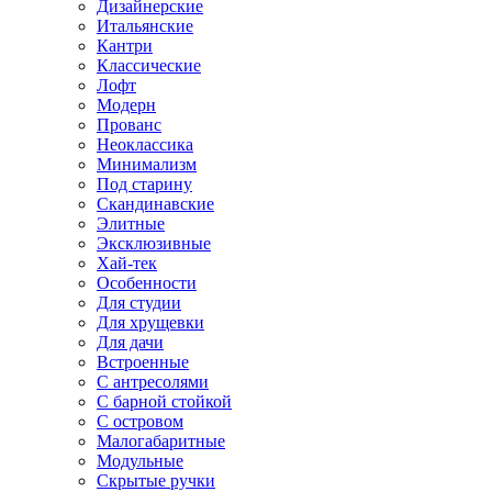
Дизайнерские
Итальянские
Кантри
Классические
Лофт
Модерн
Прованс
Неоклассика
Минимализм
Под старину
Скандинавские
Элитные
Эксклюзивные
Хай-тек
Особенности
Для студии
Для хрущевки
Для дачи
Встроенные
С антресолями
С барной стойкой
С островом
Малогабаритные
Модульные
Скрытые ручки