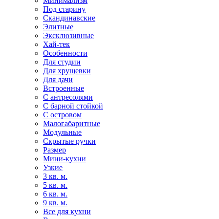
Минимализм
Под старину
Скандинавские
Элитные
Эксклюзивные
Хай-тек
Особенности
Для студии
Для хрущевки
Для дачи
Встроенные
С антресолями
С барной стойкой
С островом
Малогабаритные
Модульные
Скрытые ручки
Размер
Мини-кухни
Узкие
3 кв. м.
5 кв. м.
6 кв. м.
9 кв. м.
Все для кухни