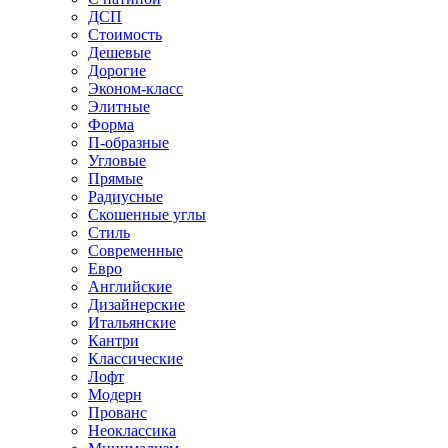
ДСП
Стоимость
Дешевые
Дорогие
Эконом-класс
Элитные
Форма
П-образные
Угловые
Прямые
Радиусные
Скошенные углы
Стиль
Современные
Евро
Английские
Дизайнерские
Итальянские
Кантри
Классические
Лофт
Модерн
Прованс
Неоклассика