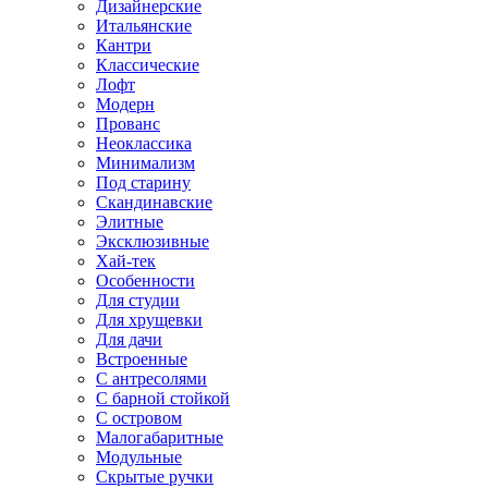
Дизайнерские
Итальянские
Кантри
Классические
Лофт
Модерн
Прованс
Неоклассика
Минимализм
Под старину
Скандинавские
Элитные
Эксклюзивные
Хай-тек
Особенности
Для студии
Для хрущевки
Для дачи
Встроенные
С антресолями
С барной стойкой
С островом
Малогабаритные
Модульные
Скрытые ручки