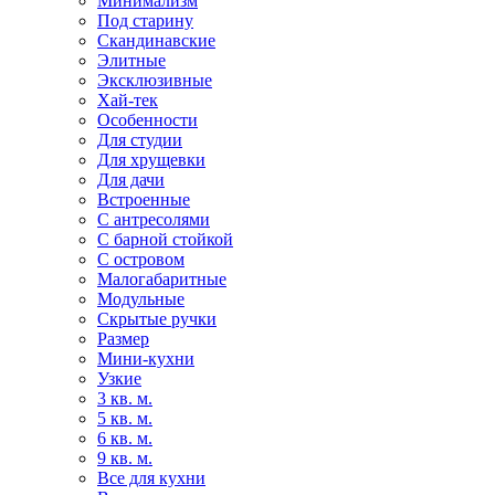
Минимализм
Под старину
Скандинавские
Элитные
Эксклюзивные
Хай-тек
Особенности
Для студии
Для хрущевки
Для дачи
Встроенные
С антресолями
С барной стойкой
С островом
Малогабаритные
Модульные
Скрытые ручки
Размер
Мини-кухни
Узкие
3 кв. м.
5 кв. м.
6 кв. м.
9 кв. м.
Все для кухни