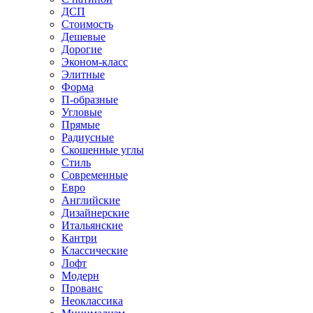
ДСП
Стоимость
Дешевые
Дорогие
Эконом-класс
Элитные
Форма
П-образные
Угловые
Прямые
Радиусные
Скошенные углы
Стиль
Современные
Евро
Английские
Дизайнерские
Итальянские
Кантри
Классические
Лофт
Модерн
Прованс
Неоклассика