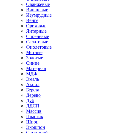
Оранжевые
Вишневые
Изумрудные
Венге
Ореховые
Янтарные
Сиреневые
Салатовые
Фиолетовые
Мятные
Золотые
Синие
Материал
МДФ
Эмаль
Акрил
Береза
Дерево
Дуб
ЛДСП
Массив
Пластик
Шпон
Экошпон
С патиной