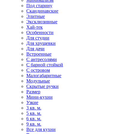
Минимализм
Под старину
Скандинавские
Элитные
Эксклюзивные
Хай-тек
Особенности
Для студии
Для хрущевки
Для дачи
Встроенные
С антресолями
С барной стойкой
С островом
Малогабаритные
Модульные
Скрытые ручки
Размер
Мини-кухни
Узкие
3 кв. м.
5 кв. м.
6 кв. м.
9 кв. м.
Все для кухни