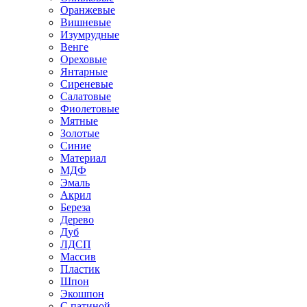
Оранжевые
Вишневые
Изумрудные
Венге
Ореховые
Янтарные
Сиреневые
Салатовые
Фиолетовые
Мятные
Золотые
Синие
Материал
МДФ
Эмаль
Акрил
Береза
Дерево
Дуб
ЛДСП
Массив
Пластик
Шпон
Экошпон
С патиной