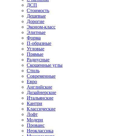
ДСП
Стоимость
Дешевые
Дорогие
Эконом-класс
Элитные
Форма
П-образные
Угловые
Прямые
Радиусные
Скошенные углы
Стиль
Современные
Евро
Английские
Дизайнерские
Итальянские
Кантри
Классические
Лофт
Модерн
Прованс
Неоклассика