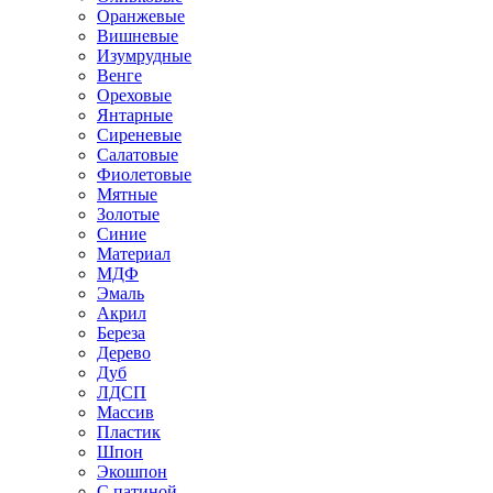
Оранжевые
Вишневые
Изумрудные
Венге
Ореховые
Янтарные
Сиреневые
Салатовые
Фиолетовые
Мятные
Золотые
Синие
Материал
МДФ
Эмаль
Акрил
Береза
Дерево
Дуб
ЛДСП
Массив
Пластик
Шпон
Экошпон
С патиной