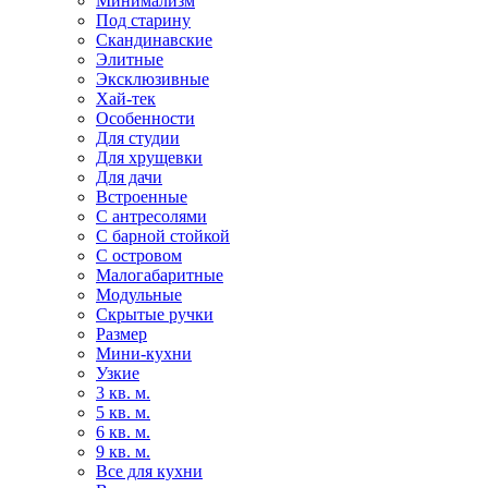
Минимализм
Под старину
Скандинавские
Элитные
Эксклюзивные
Хай-тек
Особенности
Для студии
Для хрущевки
Для дачи
Встроенные
С антресолями
С барной стойкой
С островом
Малогабаритные
Модульные
Скрытые ручки
Размер
Мини-кухни
Узкие
3 кв. м.
5 кв. м.
6 кв. м.
9 кв. м.
Все для кухни