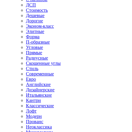
ДСП
Стоимость
Дешевые
Дорогие
Эконом-класс
Элитные
Форма
П-образные
Угловые
Прямые
Радиусные
Скошенные углы
Стиль
Современные
Евро
Английские
Дизайнерские
Итальянские
Кантри
Классические
Лофт
Модерн
Прованс
Неоклассика