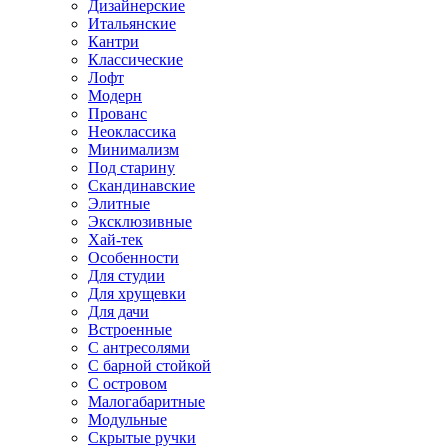
Дизайнерские
Итальянские
Кантри
Классические
Лофт
Модерн
Прованс
Неоклассика
Минимализм
Под старину
Скандинавские
Элитные
Эксклюзивные
Хай-тек
Особенности
Для студии
Для хрущевки
Для дачи
Встроенные
С антресолями
С барной стойкой
С островом
Малогабаритные
Модульные
Скрытые ручки