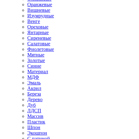
Оранжевые
Вишневые
Изумрудные
Венге
Ореховые
Янтарные
Сиреневые
Салатовые
Фиолетовые
Мятные
Золотые
Синие
Материал
МДФ
Эмаль
Акрил
Береза
Дерево
Дуб
ЛДСП
Массив
Пластик
Шпон
Экошпон
С патиной