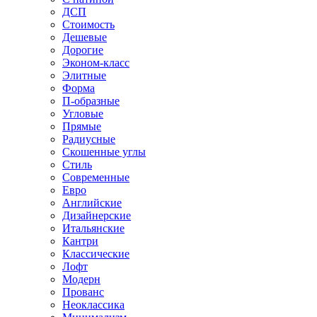
ДСП
Стоимость
Дешевые
Дорогие
Эконом-класс
Элитные
Форма
П-образные
Угловые
Прямые
Радиусные
Скошенные углы
Стиль
Современные
Евро
Английские
Дизайнерские
Итальянские
Кантри
Классические
Лофт
Модерн
Прованс
Неоклассика