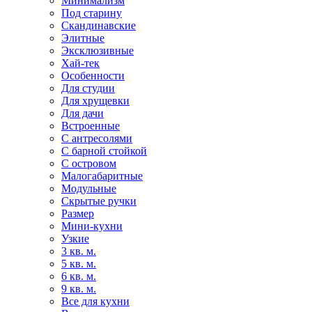
Минимализм
Под старину
Скандинавские
Элитные
Эксклюзивные
Хай-тек
Особенности
Для студии
Для хрущевки
Для дачи
Встроенные
С антресолями
С барной стойкой
С островом
Малогабаритные
Модульные
Скрытые ручки
Размер
Мини-кухни
Узкие
3 кв. м.
5 кв. м.
6 кв. м.
9 кв. м.
Все для кухни