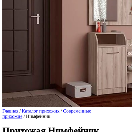
Главная
/
Каталог прихожих
/
Современные
прихожие
/ Нимфейник
Прихожая Нимфейник