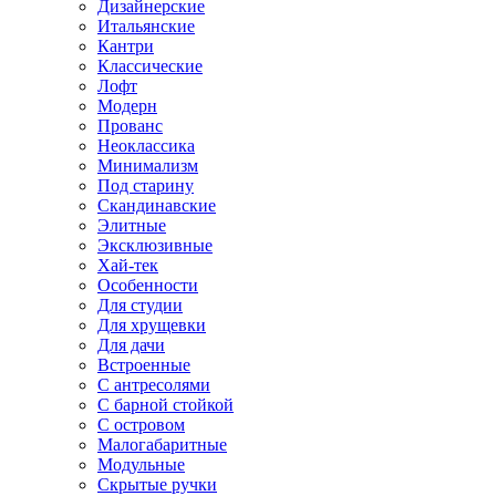
Дизайнерские
Итальянские
Кантри
Классические
Лофт
Модерн
Прованс
Неоклассика
Минимализм
Под старину
Скандинавские
Элитные
Эксклюзивные
Хай-тек
Особенности
Для студии
Для хрущевки
Для дачи
Встроенные
С антресолями
С барной стойкой
С островом
Малогабаритные
Модульные
Скрытые ручки