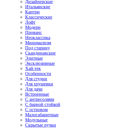
Дизайнерские
Итальянские
Кантри
Классические
Лофт
Модерн
Прованс
Неоклассика
Минимализм
Под старину
Скандинавские
Элитные
Эксклюзивные
Хай-тек
Особенности
Для студии
Для хрущевки
Для дачи
Встроенные
С антресолями
С барной стойкой
С островом
Малогабаритные
Модульные
Скрытые ручки