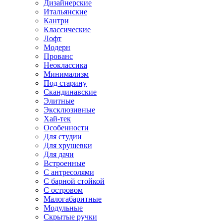
Дизайнерские
Итальянские
Кантри
Классические
Лофт
Модерн
Прованс
Неоклассика
Минимализм
Под старину
Скандинавские
Элитные
Эксклюзивные
Хай-тек
Особенности
Для студии
Для хрущевки
Для дачи
Встроенные
С антресолями
С барной стойкой
С островом
Малогабаритные
Модульные
Скрытые ручки