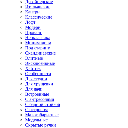
Дизайнерские
Итальянские
Кантри
Классические
Лофт
Модерн
Прованс
Неоклассика
Минимализм
Под старину
Скандинавские
Элитные
Эксклюзивные
Хай-тек
Особенности
Для студии
Для хрущевки
Для дачи
Встроенные
С антресолями
С барной стойкой
С островом
Малогабаритные
Модульные
Скрытые ручки