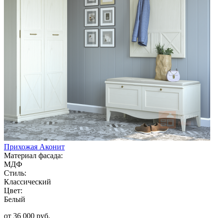
Прихожая Аконит
Материал фасада:
МДФ
Стиль:
Классический
Цвет:
Белый
от 36 000 руб.