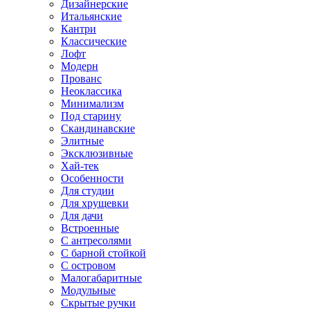
Дизайнерские
Итальянские
Кантри
Классические
Лофт
Модерн
Прованс
Неоклассика
Минимализм
Под старину
Скандинавские
Элитные
Эксклюзивные
Хай-тек
Особенности
Для студии
Для хрущевки
Для дачи
Встроенные
С антресолями
С барной стойкой
С островом
Малогабаритные
Модульные
Скрытые ручки