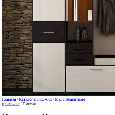
Главная
/
Каталог прихожих
/
Малогабаритные
прихожие
/ Пистия