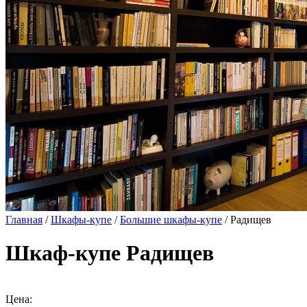
Главная
/
Шкафы-купе
/
Большие шкафы-купе
/ Радищев
Шкаф-купе Радищев
Цена: