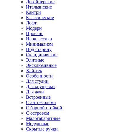
Дизайнерские
Итальянские
Кантри
Классические
Лофт
Модерн
Прованс
Неоклассика
Минимализм
Под старину
Скандинавские
Элитные
Эксклюзивные
Хай-тек
Особенности
Для студии
Для хрущевки
Для дачи
Встроенные
С антресолями
С барной стойкой
С островом
Малогабаритные
Модульные
Скрытые ручки