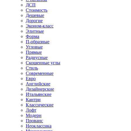
ДСП
Стоимость
Дешевые
Дорогие
Эконом-класс
Элитные
Форма
П-образные
Угловые
Прямые
Радиусные
Скошенные углы
Стиль
Современные
Евро
Английские
Дизайнерские
Итальянские
Кантри
Классические
Лофт
Модерн
Прованс
Неоклассика