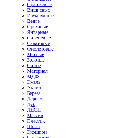
Оранжевые
Вишневые
Изумрудные
Венге
Ореховые
Янтарные
Сиреневые
Салатовые
Фиолетовые
Мятные
Золотые
Синие
Материал
МДФ
Эмаль
Акрил
Береза
Дерево
Дуб
ЛДСП
Массив
Пластик
Шпон
Экошпон
С патиной