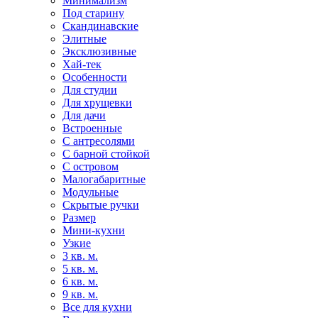
Минимализм
Под старину
Скандинавские
Элитные
Эксклюзивные
Хай-тек
Особенности
Для студии
Для хрущевки
Для дачи
Встроенные
С антресолями
С барной стойкой
С островом
Малогабаритные
Модульные
Скрытые ручки
Размер
Мини-кухни
Узкие
3 кв. м.
5 кв. м.
6 кв. м.
9 кв. м.
Все для кухни