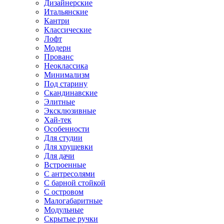
Дизайнерские
Итальянские
Кантри
Классические
Лофт
Модерн
Прованс
Неоклассика
Минимализм
Под старину
Скандинавские
Элитные
Эксклюзивные
Хай-тек
Особенности
Для студии
Для хрущевки
Для дачи
Встроенные
С антресолями
С барной стойкой
С островом
Малогабаритные
Модульные
Скрытые ручки