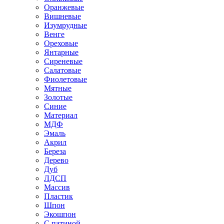
Оранжевые
Вишневые
Изумрудные
Венге
Ореховые
Янтарные
Сиреневые
Салатовые
Фиолетовые
Мятные
Золотые
Синие
Материал
МДФ
Эмаль
Акрил
Береза
Дерево
Дуб
ЛДСП
Массив
Пластик
Шпон
Экошпон
С патиной