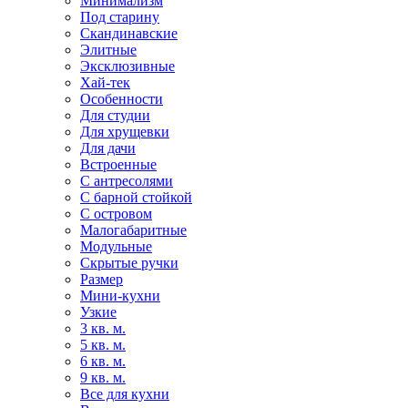
Минимализм
Под старину
Скандинавские
Элитные
Эксклюзивные
Хай-тек
Особенности
Для студии
Для хрущевки
Для дачи
Встроенные
С антресолями
С барной стойкой
С островом
Малогабаритные
Модульные
Скрытые ручки
Размер
Мини-кухни
Узкие
3 кв. м.
5 кв. м.
6 кв. м.
9 кв. м.
Все для кухни