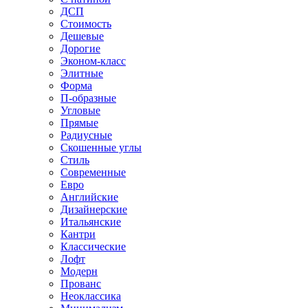
ДСП
Стоимость
Дешевые
Дорогие
Эконом-класс
Элитные
Форма
П-образные
Угловые
Прямые
Радиусные
Скошенные углы
Стиль
Современные
Евро
Английские
Дизайнерские
Итальянские
Кантри
Классические
Лофт
Модерн
Прованс
Неоклассика