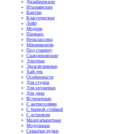
Дизайнерские
Итальянские
Кантри
Классические
Лофт
Модерн
Прованс
Неоклассика
Минимализм
Под старину
Скандинавские
Элитные
Эксклюзивные
Хай-тек
Особенности
Для студии
Для хрущевки
Для дачи
Встроенные
С антресолями
С барной стойкой
С островом
Малогабаритные
Модульные
Скрытые ручки