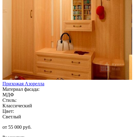
Прихожая Азорелла
Материал фасада:
МДФ
Стиль:
Классический
Цвет:
Светлый
от 55 000 руб.