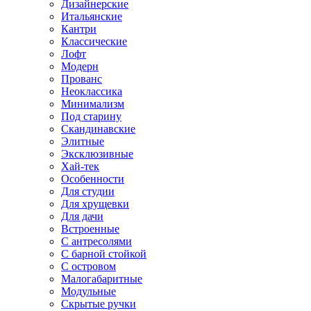
Дизайнерские
Итальянские
Кантри
Классические
Лофт
Модерн
Прованс
Неоклассика
Минимализм
Под старину
Скандинавские
Элитные
Эксклюзивные
Хай-тек
Особенности
Для студии
Для хрущевки
Для дачи
Встроенные
С антресолями
С барной стойкой
С островом
Малогабаритные
Модульные
Скрытые ручки