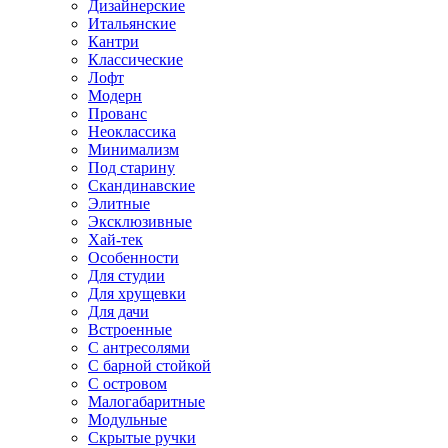
Дизайнерские
Итальянские
Кантри
Классические
Лофт
Модерн
Прованс
Неоклассика
Минимализм
Под старину
Скандинавские
Элитные
Эксклюзивные
Хай-тек
Особенности
Для студии
Для хрущевки
Для дачи
Встроенные
С антресолями
С барной стойкой
С островом
Малогабаритные
Модульные
Скрытые ручки