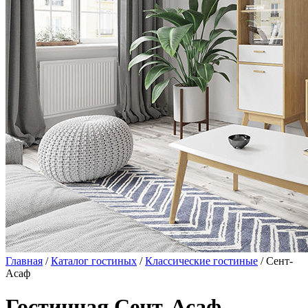
Главная
/
Каталог гостиных
/
Классические гостиные
/ Сент-
Асаф
Гостинная Сент-Асаф