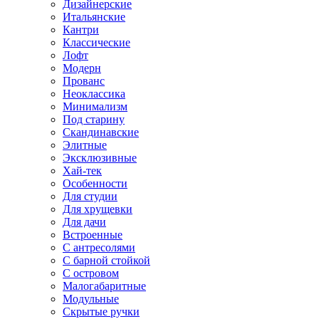
Дизайнерские
Итальянские
Кантри
Классические
Лофт
Модерн
Прованс
Неоклассика
Минимализм
Под старину
Скандинавские
Элитные
Эксклюзивные
Хай-тек
Особенности
Для студии
Для хрущевки
Для дачи
Встроенные
С антресолями
С барной стойкой
С островом
Малогабаритные
Модульные
Скрытые ручки