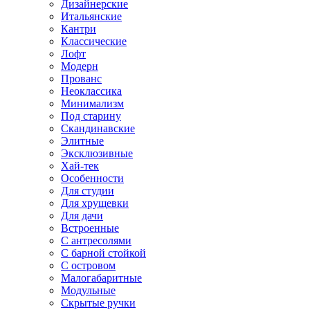
Дизайнерские
Итальянские
Кантри
Классические
Лофт
Модерн
Прованс
Неоклассика
Минимализм
Под старину
Скандинавские
Элитные
Эксклюзивные
Хай-тек
Особенности
Для студии
Для хрущевки
Для дачи
Встроенные
С антресолями
С барной стойкой
С островом
Малогабаритные
Модульные
Скрытые ручки