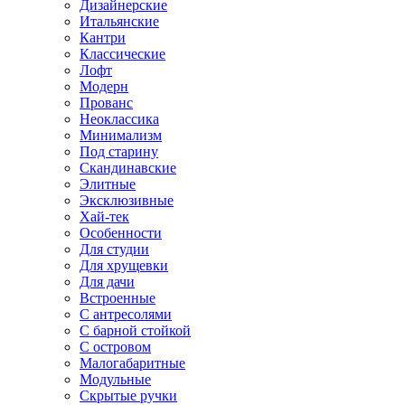
Дизайнерские
Итальянские
Кантри
Классические
Лофт
Модерн
Прованс
Неоклассика
Минимализм
Под старину
Скандинавские
Элитные
Эксклюзивные
Хай-тек
Особенности
Для студии
Для хрущевки
Для дачи
Встроенные
С антресолями
С барной стойкой
С островом
Малогабаритные
Модульные
Скрытые ручки