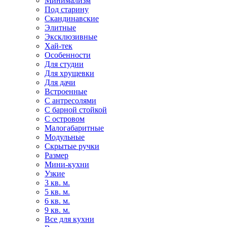
Минимализм
Под старину
Скандинавские
Элитные
Эксклюзивные
Хай-тек
Особенности
Для студии
Для хрущевки
Для дачи
Встроенные
С антресолями
С барной стойкой
С островом
Малогабаритные
Модульные
Скрытые ручки
Размер
Мини-кухни
Узкие
3 кв. м.
5 кв. м.
6 кв. м.
9 кв. м.
Все для кухни