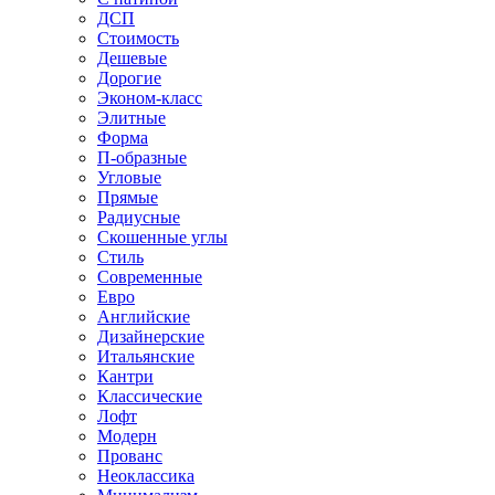
ДСП
Стоимость
Дешевые
Дорогие
Эконом-класс
Элитные
Форма
П-образные
Угловые
Прямые
Радиусные
Скошенные углы
Стиль
Современные
Евро
Английские
Дизайнерские
Итальянские
Кантри
Классические
Лофт
Модерн
Прованс
Неоклассика