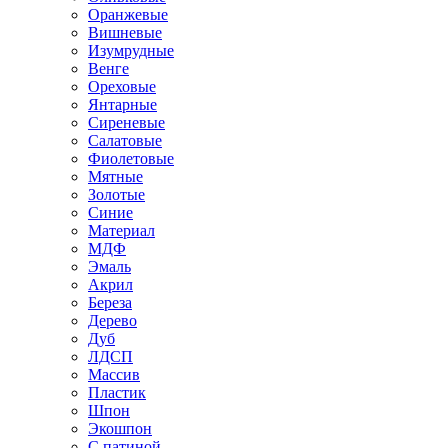
Оранжевые
Вишневые
Изумрудные
Венге
Ореховые
Янтарные
Сиреневые
Салатовые
Фиолетовые
Мятные
Золотые
Синие
Материал
МДФ
Эмаль
Акрил
Береза
Дерево
Дуб
ЛДСП
Массив
Пластик
Шпон
Экошпон
С патиной