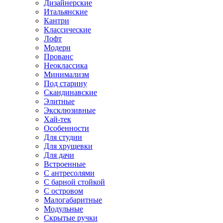
Дизайнерские
Итальянские
Кантри
Классические
Лофт
Модерн
Прованс
Неоклассика
Минимализм
Под старину
Скандинавские
Элитные
Эксклюзивные
Хай-тек
Особенности
Для студии
Для хрущевки
Для дачи
Встроенные
С антресолями
С барной стойкой
С островом
Малогабаритные
Модульные
Скрытые ручки