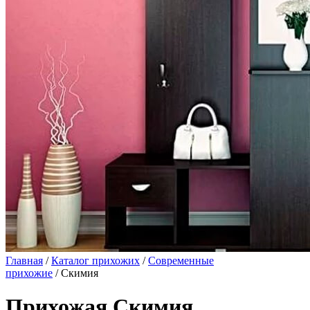
Главная
/
Каталог прихожих
/
Современные
прихожие
/ Скимия
Прихожая Скимия