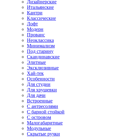
Дизайнерские
Итальянские
Кантри
Классические
Лофт
Модерн
Прованс
Неоклассика
Минимализм
Под старину
Скандинавские
Элитные
Эксклюзивные
Хай-тек
Особенности
Для студии
Для хрущевки
Для дачи
Встроенные
С антресолями
С барной стойкой
С островом
Малогабаритные
Модульные
Скрытые ручки