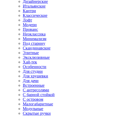
Дизайнерские
Итальянские
Кантри
Классические
Лофт
Модерн
Прованс
Неоклассика
Минимализм
Под старину
Скандинавские
Элитные
Эксклюзивные
Хай-тек
Особенности
Для студии
Для хрущевки
Для дачи
Встроенные
С антресолями
С барной стойкой
С островом
Малогабаритные
Модульные
Скрытые ручки