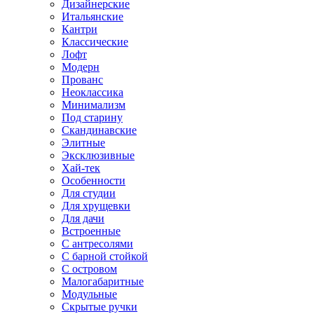
Дизайнерские
Итальянские
Кантри
Классические
Лофт
Модерн
Прованс
Неоклассика
Минимализм
Под старину
Скандинавские
Элитные
Эксклюзивные
Хай-тек
Особенности
Для студии
Для хрущевки
Для дачи
Встроенные
С антресолями
С барной стойкой
С островом
Малогабаритные
Модульные
Скрытые ручки