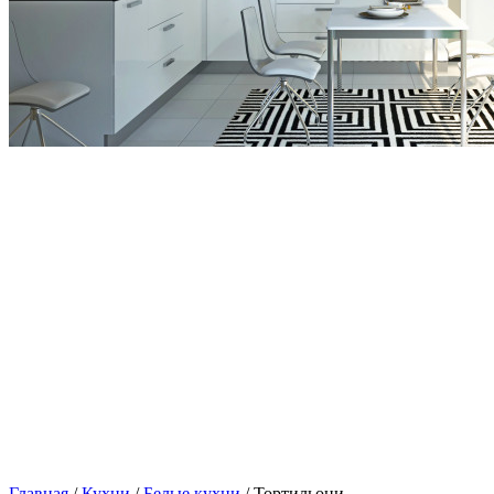
Главная
/
Кухни
/
Белые кухни
/ Тортильони