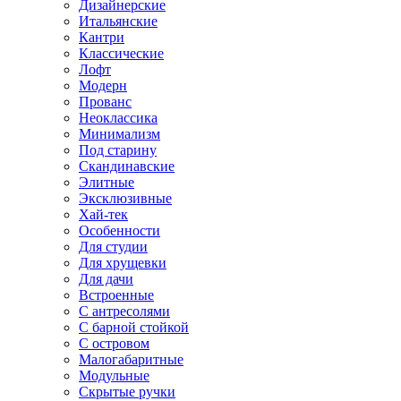
Дизайнерские
Итальянские
Кантри
Классические
Лофт
Модерн
Прованс
Неоклассика
Минимализм
Под старину
Скандинавские
Элитные
Эксклюзивные
Хай-тек
Особенности
Для студии
Для хрущевки
Для дачи
Встроенные
С антресолями
С барной стойкой
С островом
Малогабаритные
Модульные
Скрытые ручки