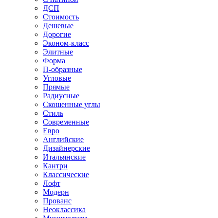
ДСП
Стоимость
Дешевые
Дорогие
Эконом-класс
Элитные
Форма
П-образные
Угловые
Прямые
Радиусные
Скошенные углы
Стиль
Современные
Евро
Английские
Дизайнерские
Итальянские
Кантри
Классические
Лофт
Модерн
Прованс
Неоклассика