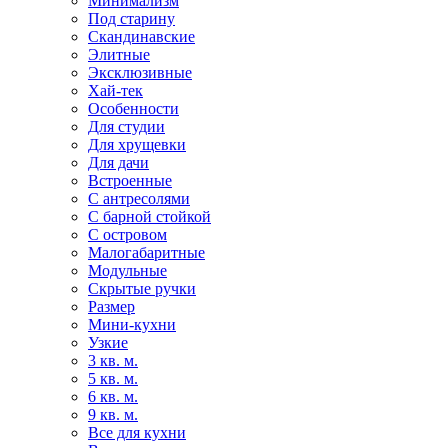
Минимализм
Под старину
Скандинавские
Элитные
Эксклюзивные
Хай-тек
Особенности
Для студии
Для хрущевки
Для дачи
Встроенные
С антресолями
С барной стойкой
С островом
Малогабаритные
Модульные
Скрытые ручки
Размер
Мини-кухни
Узкие
3 кв. м.
5 кв. м.
6 кв. м.
9 кв. м.
Все для кухни