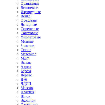
Оранжевые
Вишневые
Изумрудные
Венге
Ореховые
Янтарные
Сиреневые
Салатовые
Фиолетовые
Мятные
Золотые
Синие
Материал
МДФ
Эмаль
Акрил
Береза
Дерево
Дуб
ЛДСП
Массив
Пластик
Шпон
Экошпон
С патиной