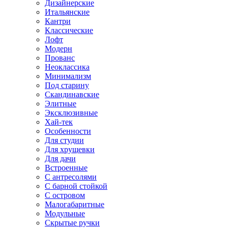
Дизайнерские
Итальянские
Кантри
Классические
Лофт
Модерн
Прованс
Неоклассика
Минимализм
Под старину
Скандинавские
Элитные
Эксклюзивные
Хай-тек
Особенности
Для студии
Для хрущевки
Для дачи
Встроенные
С антресолями
С барной стойкой
С островом
Малогабаритные
Модульные
Скрытые ручки