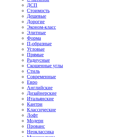
ДСП
Стоимость
Дешевые
Дорогие
Эконом-класс
Элитные
Форма
П-образные
Угловые
Прямые
Радиусные
Скошенные углы
Стиль
Современные
Евро
Английские
Дизайнерские
Итальянские
Кантри
Классические
Лофт
Модерн
Прованс
Неоклассика