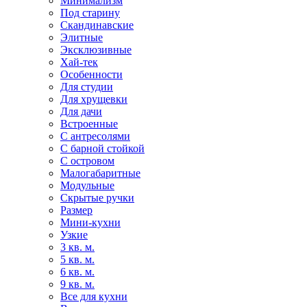
Минимализм
Под старину
Скандинавские
Элитные
Эксклюзивные
Хай-тек
Особенности
Для студии
Для хрущевки
Для дачи
Встроенные
С антресолями
С барной стойкой
С островом
Малогабаритные
Модульные
Скрытые ручки
Размер
Мини-кухни
Узкие
3 кв. м.
5 кв. м.
6 кв. м.
9 кв. м.
Все для кухни