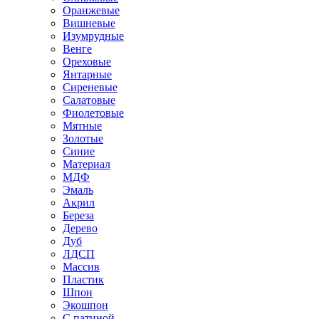
Оранжевые
Вишневые
Изумрудные
Венге
Ореховые
Янтарные
Сиреневые
Салатовые
Фиолетовые
Мятные
Золотые
Синие
Материал
МДФ
Эмаль
Акрил
Береза
Дерево
Дуб
ЛДСП
Массив
Пластик
Шпон
Экошпон
С патиной