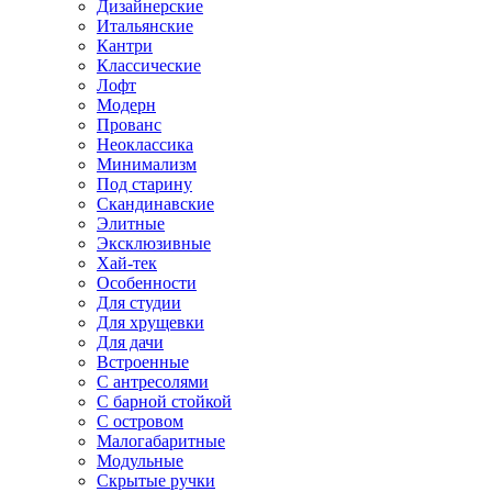
Дизайнерские
Итальянские
Кантри
Классические
Лофт
Модерн
Прованс
Неоклассика
Минимализм
Под старину
Скандинавские
Элитные
Эксклюзивные
Хай-тек
Особенности
Для студии
Для хрущевки
Для дачи
Встроенные
С антресолями
С барной стойкой
С островом
Малогабаритные
Модульные
Скрытые ручки