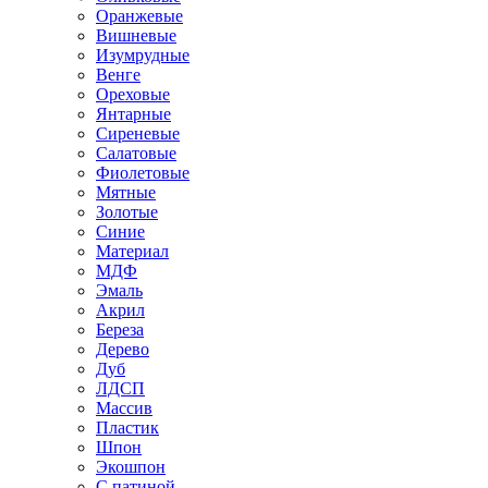
Оранжевые
Вишневые
Изумрудные
Венге
Ореховые
Янтарные
Сиреневые
Салатовые
Фиолетовые
Мятные
Золотые
Синие
Материал
МДФ
Эмаль
Акрил
Береза
Дерево
Дуб
ЛДСП
Массив
Пластик
Шпон
Экошпон
С патиной