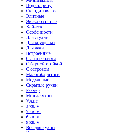
Минимализм
Под старину
Скандинавские
Элитные
Эксклюзивные
Хай-тек
Особенности
Для студии
Для хрущевки
Для дачи
Встроенные
С антресолями
С барной стойкой
С островом
Малогабаритные
Модульные
Скрытые ручки
Размер
Мини-кухни
Узкие
3 кв. м.
5 кв. м.
6 кв. м.
9 кв. м.
Все для кухни