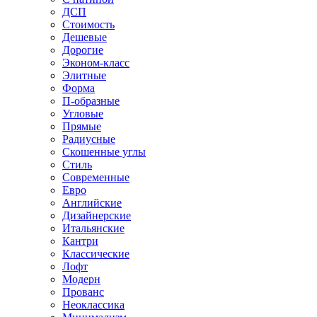
ДСП
Стоимость
Дешевые
Дорогие
Эконом-класс
Элитные
Форма
П-образные
Угловые
Прямые
Радиусные
Скошенные углы
Стиль
Современные
Евро
Английские
Дизайнерские
Итальянские
Кантри
Классические
Лофт
Модерн
Прованс
Неоклассика