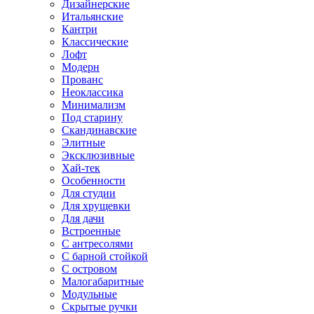
Дизайнерские
Итальянские
Кантри
Классические
Лофт
Модерн
Прованс
Неоклассика
Минимализм
Под старину
Скандинавские
Элитные
Эксклюзивные
Хай-тек
Особенности
Для студии
Для хрущевки
Для дачи
Встроенные
С антресолями
С барной стойкой
С островом
Малогабаритные
Модульные
Скрытые ручки