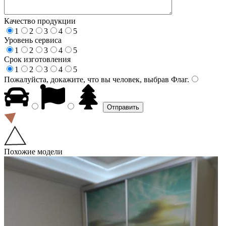
Качество продукции
1
2
3
4
5
Уровень сервиса
1
2
3
4
5
Срок изготовления
1
2
3
4
5
Пожалуйста, докажите, что вы человек, выбрав
Флаг
.
Похожие модели