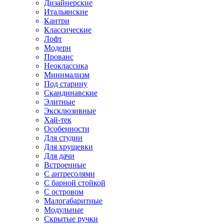
Дизайнерские
Итальянские
Кантри
Классические
Лофт
Модерн
Прованс
Неоклассика
Минимализм
Под старину
Скандинавские
Элитные
Эксклюзивные
Хай-тек
Особенности
Для студии
Для хрущевки
Для дачи
Встроенные
С антресолями
С барной стойкой
С островом
Малогабаритные
Модульные
Скрытые ручки