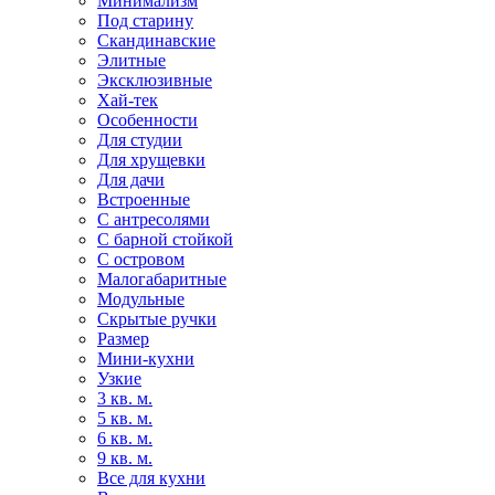
Минимализм
Под старину
Скандинавские
Элитные
Эксклюзивные
Хай-тек
Особенности
Для студии
Для хрущевки
Для дачи
Встроенные
С антресолями
С барной стойкой
С островом
Малогабаритные
Модульные
Скрытые ручки
Размер
Мини-кухни
Узкие
3 кв. м.
5 кв. м.
6 кв. м.
9 кв. м.
Все для кухни