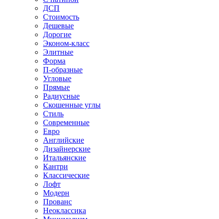
ДСП
Стоимость
Дешевые
Дорогие
Эконом-класс
Элитные
Форма
П-образные
Угловые
Прямые
Радиусные
Скошенные углы
Стиль
Современные
Евро
Английские
Дизайнерские
Итальянские
Кантри
Классические
Лофт
Модерн
Прованс
Неоклассика