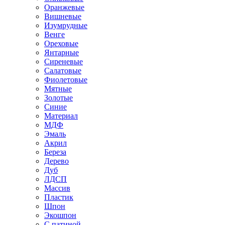
Оранжевые
Вишневые
Изумрудные
Венге
Ореховые
Янтарные
Сиреневые
Салатовые
Фиолетовые
Мятные
Золотые
Синие
Материал
МДФ
Эмаль
Акрил
Береза
Дерево
Дуб
ЛДСП
Массив
Пластик
Шпон
Экошпон
С патиной