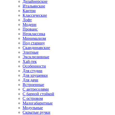
Дизайнерские
Итальянские
Кантри
Классические
Лофт
Модерн
Прованс
Неоклассика
Минимализм
Под старину
Скандинавские
Элитные
Эксклюзивные
Хай-тек
Особенности
Для студии
Для хрущевки
Для дачи
Встроенные
С антресолями
С барной стойкой
С островом
Малогабаритные
Модульные
Скрытые ручки