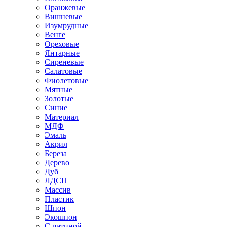
Оранжевые
Вишневые
Изумрудные
Венге
Ореховые
Янтарные
Сиреневые
Салатовые
Фиолетовые
Мятные
Золотые
Синие
Материал
МДФ
Эмаль
Акрил
Береза
Дерево
Дуб
ЛДСП
Массив
Пластик
Шпон
Экошпон
С патиной