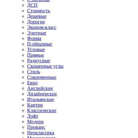
ДСП
Стоимость
Дешевые
Дорогие
Эконом-класс
Элитные
Форма
П-образные
Угловые
Прямые
Радиусные
Скошенные углы
Стиль
Современные
Евро
Английские
Дизайнерские
Итальянские
Кантри
Классические
Лофт
Модерн
Прованс
Неоклассика