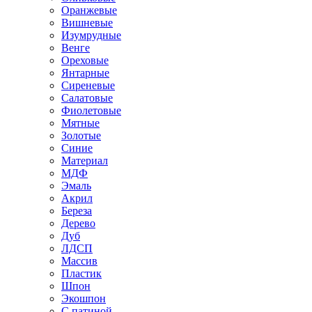
Оранжевые
Вишневые
Изумрудные
Венге
Ореховые
Янтарные
Сиреневые
Салатовые
Фиолетовые
Мятные
Золотые
Синие
Материал
МДФ
Эмаль
Акрил
Береза
Дерево
Дуб
ЛДСП
Массив
Пластик
Шпон
Экошпон
С патиной