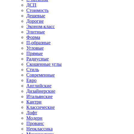
ДСП
Стоимость
Дешевые
Дорогие
Эконом-класс
Элитные
Форма
П-образные
Угловые
Прямые
Радиусные
Скошенные углы
Стиль
Современные
Евро
Английские
Дизайнерские
Итальянские
Кантри
Классические
Лофт
Модерн
Прованс
Неоклассика