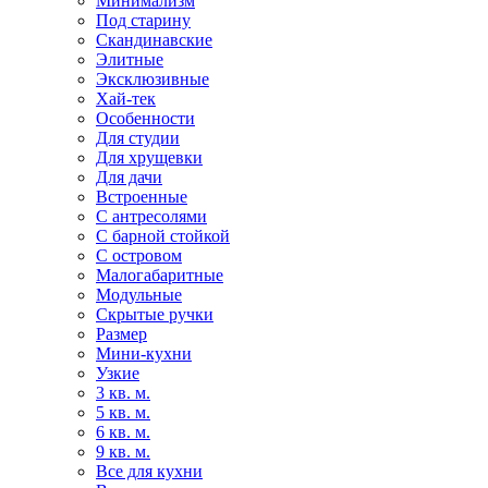
Минимализм
Под старину
Скандинавские
Элитные
Эксклюзивные
Хай-тек
Особенности
Для студии
Для хрущевки
Для дачи
Встроенные
С антресолями
С барной стойкой
С островом
Малогабаритные
Модульные
Скрытые ручки
Размер
Мини-кухни
Узкие
3 кв. м.
5 кв. м.
6 кв. м.
9 кв. м.
Все для кухни