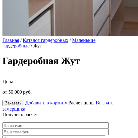
Главная
/
Каталог гардеробных
/
Маленькие
гардеробные
/ Жут
Гардеробная Жут
Цена:
от 50 000
руб.
Добавить в корзину
Расчет цены
Вызвать
Заказать
замерщика
Получить расчет