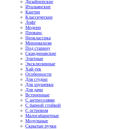
Дизайнерские
Итальянские
Кантри
Классические
Лофт
Модерн
Прованс
Неоклассика
Минимализм
Под старину
Скандинавские
Элитные
Эксклюзивные
Хай-тек
Особенности
Для студии
Для хрущевки
Для дачи
Встроенные
С антресолями
С барной стойкой
С островом
Малогабаритные
Модульные
Скрытые ручки